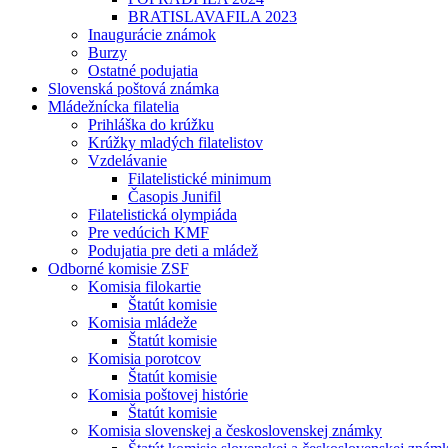
BRATISLAVAFILA 2023
Inaugurácie známok
Burzy
Ostatné podujatia
Slovenská poštová známka
Mládežnícka filatelia
Prihláška do krúžku
Krúžky mladých filatelistov
Vzdelávanie
Filatelistické minimum
Časopis Junifil
Filatelistická olympiáda
Pre vedúcich KMF
Podujatia pre deti a mládež
Odborné komisie ZSF
Komisia filokartie
Štatút komisie
Komisia mládeže
Štatút komisie
Komisia porotcov
Štatút komisie
Komisia poštovej histórie
Štatút komisie
Komisia slovenskej a československej známky