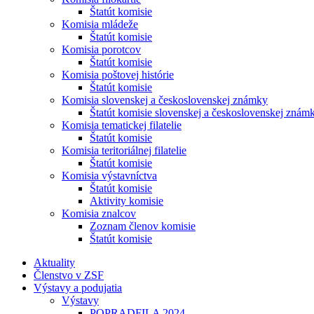
Štatút komisie
Komisia mládeže
Štatút komisie
Komisia porotcov
Štatút komisie
Komisia poštovej histórie
Štatút komisie
Komisia slovenskej a československej známky
Štatút komisie slovenskej a československej znám
Komisia tematickej filatelie
Štatút komisie
Komisia teritoriálnej filatelie
Štatút komisie
Komisia výstavníctva
Štatút komisie
Aktivity komisie
Komisia znalcov
Zoznam členov komisie
Štatút komisie
Aktuality
Členstvo v ZSF
Výstavy a podujatia
Výstavy
POPRADFILA 2024