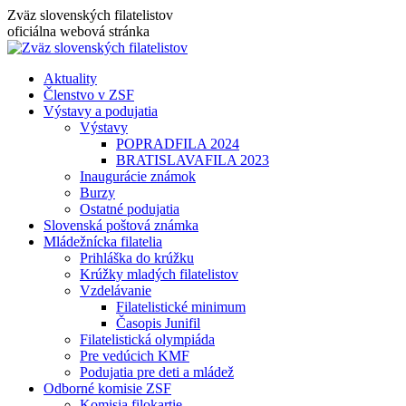
Skip
Zväz slovenských filatelistov
to
oficiálna webová stránka
content
Aktuality
Členstvo v ZSF
Výstavy a podujatia
Výstavy
POPRADFILA 2024
BRATISLAVAFILA 2023
Inaugurácie známok
Burzy
Ostatné podujatia
Slovenská poštová známka
Mládežnícka filatelia
Prihláška do krúžku
Krúžky mladých filatelistov
Vzdelávanie
Filatelistické minimum
Časopis Junifil
Filatelistická olympiáda
Pre vedúcich KMF
Podujatia pre deti a mládež
Odborné komisie ZSF
Komisia filokartie