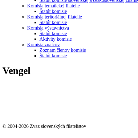
Štatút komisie slovenskej a československej znám
Komisia tematickej filatelie
Štatút komisie
Komisia teritoriálnej filatelie
Štatút komisie
Komisia výstavníctva
Štatút komisie
Aktivity komisie
Komisia znalcov
Zoznam členov komisie
Štatút komisie
Vengel
© 2004-2026 Zväz slovenských filatelistov