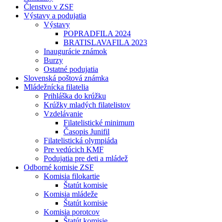
Členstvo v ZSF
Výstavy a podujatia
Výstavy
POPRADFILA 2024
BRATISLAVAFILA 2023
Inaugurácie známok
Burzy
Ostatné podujatia
Slovenská poštová známka
Mládežnícka filatelia
Prihláška do krúžku
Krúžky mladých filatelistov
Vzdelávanie
Filatelistické minimum
Časopis Junifil
Filatelistická olympiáda
Pre vedúcich KMF
Podujatia pre deti a mládež
Odborné komisie ZSF
Komisia filokartie
Štatút komisie
Komisia mládeže
Štatút komisie
Komisia porotcov
Štatút komisie