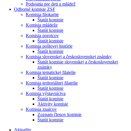
Podujatia pre deti a mládež
Odborné komisie ZSF
Komisia filokartie
Štatút komisie
Komisia mládeže
Štatút komisie
Komisia porotcov
Štatút komisie
Komisia poštovej histórie
Štatút komisie
Komisia slovenskej a československej známky
Štatút komisie slovenskej a československej
známky
Komisia tematickej filatelie
Štatút komisie
Komisia teritoriálnej filatelie
Štatút komisie
Komisia výstavníctva
Štatút komisie
Aktivity komisie
Komisia znalcov
Zoznam členov komisie
Štatút komisie
Aktuality