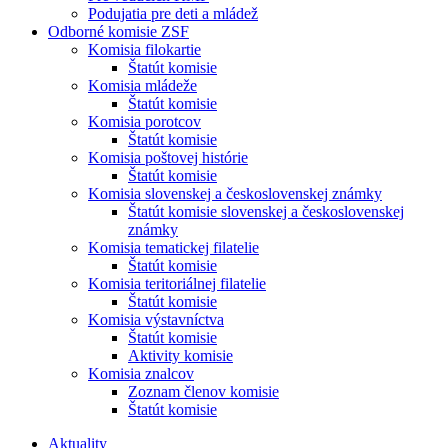
Podujatia pre deti a mládež
Odborné komisie ZSF
Komisia filokartie
Štatút komisie
Komisia mládeže
Štatút komisie
Komisia porotcov
Štatút komisie
Komisia poštovej histórie
Štatút komisie
Komisia slovenskej a československej známky
Štatút komisie slovenskej a československej
známky
Komisia tematickej filatelie
Štatút komisie
Komisia teritoriálnej filatelie
Štatút komisie
Komisia výstavníctva
Štatút komisie
Aktivity komisie
Komisia znalcov
Zoznam členov komisie
Štatút komisie
Aktuality