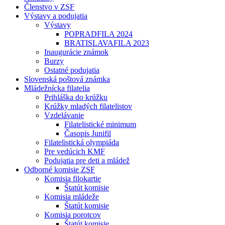
Členstvo v ZSF
Výstavy a podujatia
Výstavy
POPRADFILA 2024
BRATISLAVAFILA 2023
Inaugurácie známok
Burzy
Ostatné podujatia
Slovenská poštová známka
Mládežnícka filatelia
Prihláška do krúžku
Krúžky mladých filatelistov
Vzdelávanie
Filatelistické minimum
Časopis Junifil
Filatelistická olympiáda
Pre vedúcich KMF
Podujatia pre deti a mládež
Odborné komisie ZSF
Komisia filokartie
Štatút komisie
Komisia mládeže
Štatút komisie
Komisia porotcov
Štatút komisie