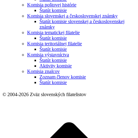
Komisia poštovej histórie
Štatút komisie
Komisia slovenskej a československej známky
Štatút komisie slovenskej a československej
známky
Komisia tematickej filatelie
Štatút komisie
Komisia teritoriálnej filatelie
Štatút komisie
Komisia výstavníctva
Štatút komisie
Aktivity komisie
Komisia znalcov
Zoznam členov komisie
Štatút komisie
© 2004-2026 Zväz slovenských filatelistov
t
T