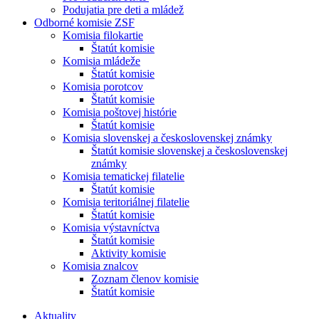
Podujatia pre deti a mládež
Odborné komisie ZSF
Komisia filokartie
Štatút komisie
Komisia mládeže
Štatút komisie
Komisia porotcov
Štatút komisie
Komisia poštovej histórie
Štatút komisie
Komisia slovenskej a československej známky
Štatút komisie slovenskej a československej
známky
Komisia tematickej filatelie
Štatút komisie
Komisia teritoriálnej filatelie
Štatút komisie
Komisia výstavníctva
Štatút komisie
Aktivity komisie
Komisia znalcov
Zoznam členov komisie
Štatút komisie
Aktuality