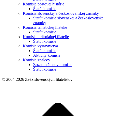
Komisia poštovej histórie
Štatút komisie
Komisia slovenskej a československej známky
Štatút komisie slovenskej a československej
známky
Komisia tematickej filatelie
Štatút komisie
Komisia teritoriálnej filatelie
Štatút komisie
Komisia výstavníctva
Štatút komisie
Aktivity komisie
Komisia znalcov
Zoznam členov komisie
Štatút komisie
© 2004-2026 Zväz slovenských filatelistov
t
T