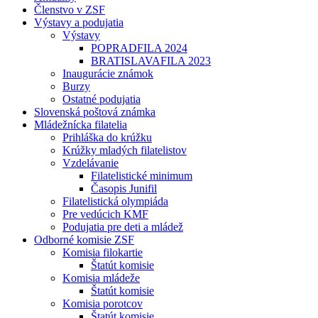
Členstvo v ZSF
Výstavy a podujatia
Výstavy
POPRADFILA 2024
BRATISLAVAFILA 2023
Inaugurácie známok
Burzy
Ostatné podujatia
Slovenská poštová známka
Mládežnícka filatelia
Prihláška do krúžku
Krúžky mladých filatelistov
Vzdelávanie
Filatelistické minimum
Časopis Junifil
Filatelistická olympiáda
Pre vedúcich KMF
Podujatia pre deti a mládež
Odborné komisie ZSF
Komisia filokartie
Štatút komisie
Komisia mládeže
Štatút komisie
Komisia porotcov
Štatút komisie