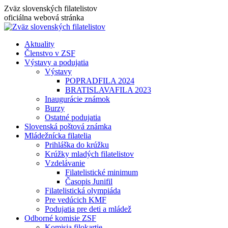
Skip
Zväz slovenských filatelistov
to
oficiálna webová stránka
content
Aktuality
Členstvo v ZSF
Výstavy a podujatia
Výstavy
POPRADFILA 2024
BRATISLAVAFILA 2023
Inaugurácie známok
Burzy
Ostatné podujatia
Slovenská poštová známka
Mládežnícka filatelia
Prihláška do krúžku
Krúžky mladých filatelistov
Vzdelávanie
Filatelistické minimum
Časopis Junifil
Filatelistická olympiáda
Pre vedúcich KMF
Podujatia pre deti a mládež
Odborné komisie ZSF
Komisia filokartie