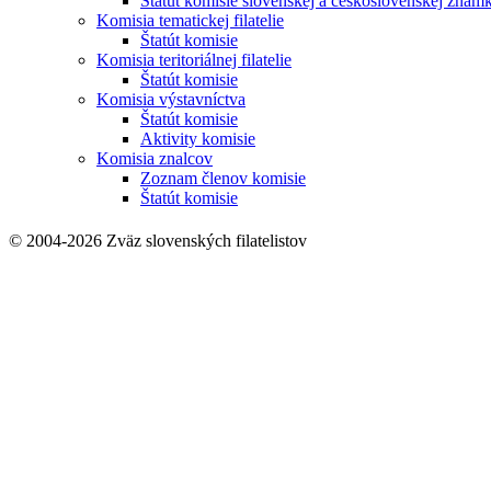
Štatút komisie slovenskej a československej znám
Komisia tematickej filatelie
Štatút komisie
Komisia teritoriálnej filatelie
Štatút komisie
Komisia výstavníctva
Štatút komisie
Aktivity komisie
Komisia znalcov
Zoznam členov komisie
Štatút komisie
© 2004-2026 Zväz slovenských filatelistov