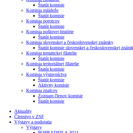
Štatút komisie
Komisia mládeže
Štatút komisie
Komisia porotcov
Štatút komisie
Komisia poštovej histórie
Štatút komisie
Komisia slovenskej a československej známky
Štatút komisie slovenskej a československej znám
Komisia tematickej filatelie
Štatút komisie
Komisia teritoriálnej filatelie
Štatút komisie
Komisia výstavníctva
Štatút komisie
Aktivity komisie
Komisia znalcov
Zoznam členov komisie
Štatút komisie
Aktuality
Členstvo v ZSF
Výstavy a podujatia
Výstavy
POPRADFILA 2024