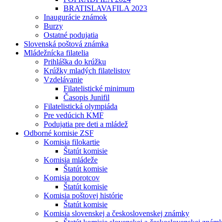
BRATISLAVAFILA 2023
Inaugurácie známok
Burzy
Ostatné podujatia
Slovenská poštová známka
Mládežnícka filatelia
Prihláška do krúžku
Krúžky mladých filatelistov
Vzdelávanie
Filatelistické minimum
Časopis Junifil
Filatelistická olympiáda
Pre vedúcich KMF
Podujatia pre deti a mládež
Odborné komisie ZSF
Komisia filokartie
Štatút komisie
Komisia mládeže
Štatút komisie
Komisia porotcov
Štatút komisie
Komisia poštovej histórie
Štatút komisie
Komisia slovenskej a československej známky