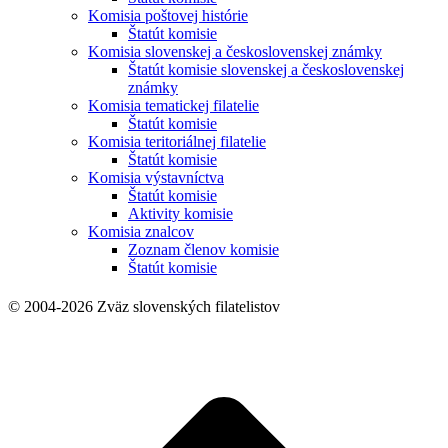
Komisia poštovej histórie
Štatút komisie
Komisia slovenskej a československej známky
Štatút komisie slovenskej a československej
známky
Komisia tematickej filatelie
Štatút komisie
Komisia teritoriálnej filatelie
Štatút komisie
Komisia výstavníctva
Štatút komisie
Aktivity komisie
Komisia znalcov
Zoznam členov komisie
Štatút komisie
© 2004-2026 Zväz slovenských filatelistov
t
T