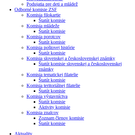
Podujatia pre deti a mládež
Odborné komisie ZSF
Komisia filokartie
Štatút komisie
Komisia mládeže
Štatút komisie
Komisia porotcov
Štatút komisie
Komisia poštovej histórie
Štatút komisie
Komisia slovenskej a československej známky
Štatút komisie slovenskej a československej
známky
Komisia tematickej filatelie
Štatút komisie
Komisia teritoriálnej filatelie
Štatút komisie
Komisia výstavníctva
Štatút komisie
Aktivity komisie
Komisia znalcov
Zoznam členov komisie
Štatút komisie
Aktuality