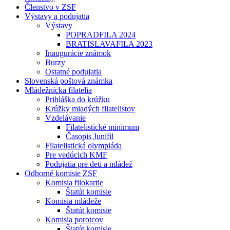
Členstvo v ZSF
Výstavy a podujatia
Výstavy
POPRADFILA 2024
BRATISLAVAFILA 2023
Inaugurácie známok
Burzy
Ostatné podujatia
Slovenská poštová známka
Mládežnícka filatelia
Prihláška do krúžku
Krúžky mladých filatelistov
Vzdelávanie
Filatelistické minimum
Časopis Junifil
Filatelistická olympiáda
Pre vedúcich KMF
Podujatia pre deti a mládež
Odborné komisie ZSF
Komisia filokartie
Štatút komisie
Komisia mládeže
Štatút komisie
Komisia porotcov
Štatút komisie