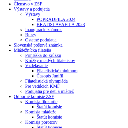
Členstvo v ZSF
Výstavy a podujatia
Výstavy
POPRADFILA 2024
BRATISLAVAFILA 2023
Inaugurácie známok
Burzy
Ostatné podujatia
Slovenská poštová známka
Mládežnícka filatelia
Prihláška do krúžku
Krúžky mladých filatelistov
Vzdelávanie
Filatelistické minimum
Časopis Junifil
Filatelistická olympiáda
Pre vedúcich KMF
Podujatia pre deti a mládež
Odborné komisie ZSF
Komisia filokartie
Štatút komisie
Komisia mládeže
Štatút komisie
Komisia porotcov
Štatút komisie