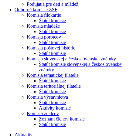
Podujatia pre deti a mládež
Odborné komisie ZSF
Komisia filokartie
Štatút komisie
Komisia mládeže
Štatút komisie
Komisia porotcov
Štatút komisie
Komisia poštovej histórie
Štatút komisie
Komisia slovenskej a československej známky
Štatút komisie slovenskej a československej
známky
Komisia tematickej filatelie
Štatút komisie
Komisia teritoriálnej filatelie
Štatút komisie
Komisia výstavníctva
Štatút komisie
Aktivity komisie
Komisia znalcov
Zoznam členov komisie
Štatút komisie
Aktuality