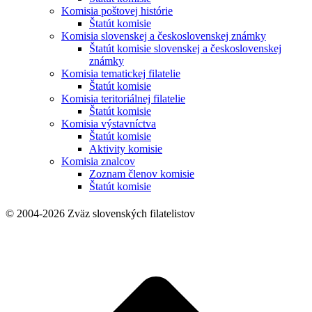
Komisia poštovej histórie
Štatút komisie
Komisia slovenskej a československej známky
Štatút komisie slovenskej a československej
známky
Komisia tematickej filatelie
Štatút komisie
Komisia teritoriálnej filatelie
Štatút komisie
Komisia výstavníctva
Štatút komisie
Aktivity komisie
Komisia znalcov
Zoznam členov komisie
Štatút komisie
© 2004-2026 Zväz slovenských filatelistov
t
T