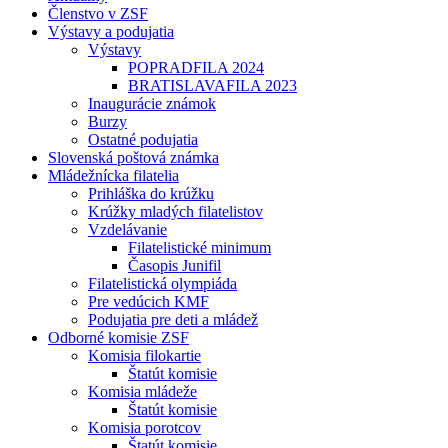
Členstvo v ZSF
Výstavy a podujatia
Výstavy
POPRADFILA 2024
BRATISLAVAFILA 2023
Inaugurácie známok
Burzy
Ostatné podujatia
Slovenská poštová známka
Mládežnícka filatelia
Prihláška do krúžku
Krúžky mladých filatelistov
Vzdelávanie
Filatelistické minimum
Časopis Junifil
Filatelistická olympiáda
Pre vedúcich KMF
Podujatia pre deti a mládež
Odborné komisie ZSF
Komisia filokartie
Štatút komisie
Komisia mládeže
Štatút komisie
Komisia porotcov
Štatút komisie