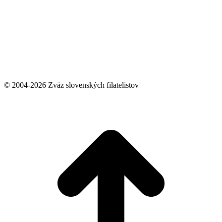
© 2004-2026 Zväz slovenských filatelistov
t
T