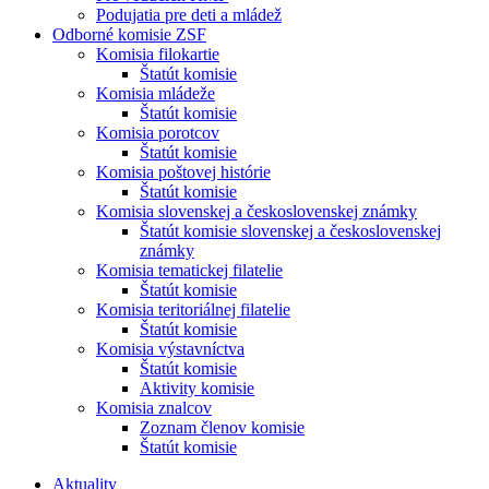
Podujatia pre deti a mládež
Odborné komisie ZSF
Komisia filokartie
Štatút komisie
Komisia mládeže
Štatút komisie
Komisia porotcov
Štatút komisie
Komisia poštovej histórie
Štatút komisie
Komisia slovenskej a československej známky
Štatút komisie slovenskej a československej
známky
Komisia tematickej filatelie
Štatút komisie
Komisia teritoriálnej filatelie
Štatút komisie
Komisia výstavníctva
Štatút komisie
Aktivity komisie
Komisia znalcov
Zoznam členov komisie
Štatút komisie
Aktuality