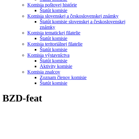
Komisia poštovej histórie
Štatút komisie
Komisia slovenskej a československej známky
Štatút komisie slovenskej a československej
známky
Komisia tematickej filatelie
Štatút komisie
Komisia teritoriálnej filatelie
Štatút komisie
Komisia výstavníctva
Štatút komisie
Aktivity komisie
Komisia znalcov
Zoznam členov komisie
Štatút komisie
BZD-feat