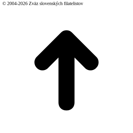
© 2004-2026 Zväz slovenských filatelistov
t
T