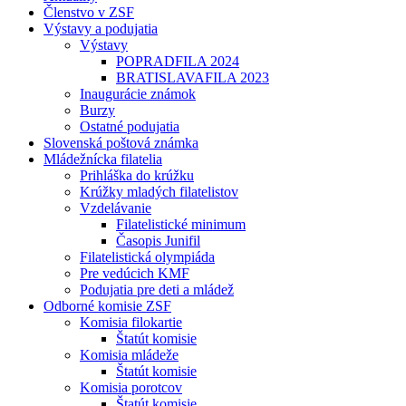
Členstvo v ZSF
Výstavy a podujatia
Výstavy
POPRADFILA 2024
BRATISLAVAFILA 2023
Inaugurácie známok
Burzy
Ostatné podujatia
Slovenská poštová známka
Mládežnícka filatelia
Prihláška do krúžku
Krúžky mladých filatelistov
Vzdelávanie
Filatelistické minimum
Časopis Junifil
Filatelistická olympiáda
Pre vedúcich KMF
Podujatia pre deti a mládež
Odborné komisie ZSF
Komisia filokartie
Štatút komisie
Komisia mládeže
Štatút komisie
Komisia porotcov
Štatút komisie