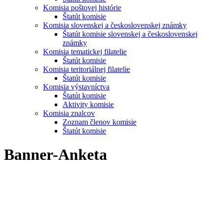
Komisia poštovej histórie
Štatút komisie
Komisia slovenskej a československej známky
Štatút komisie slovenskej a československej
známky
Komisia tematickej filatelie
Štatút komisie
Komisia teritoriálnej filatelie
Štatút komisie
Komisia výstavníctva
Štatút komisie
Aktivity komisie
Komisia znalcov
Zoznam členov komisie
Štatút komisie
Banner-Anketa