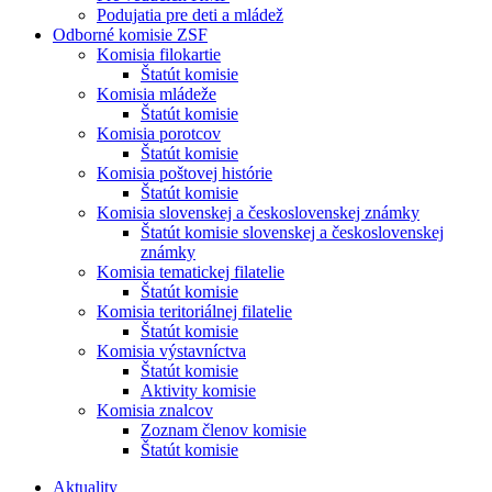
Podujatia pre deti a mládež
Odborné komisie ZSF
Komisia filokartie
Štatút komisie
Komisia mládeže
Štatút komisie
Komisia porotcov
Štatút komisie
Komisia poštovej histórie
Štatút komisie
Komisia slovenskej a československej známky
Štatút komisie slovenskej a československej
známky
Komisia tematickej filatelie
Štatút komisie
Komisia teritoriálnej filatelie
Štatút komisie
Komisia výstavníctva
Štatút komisie
Aktivity komisie
Komisia znalcov
Zoznam členov komisie
Štatút komisie
Aktuality