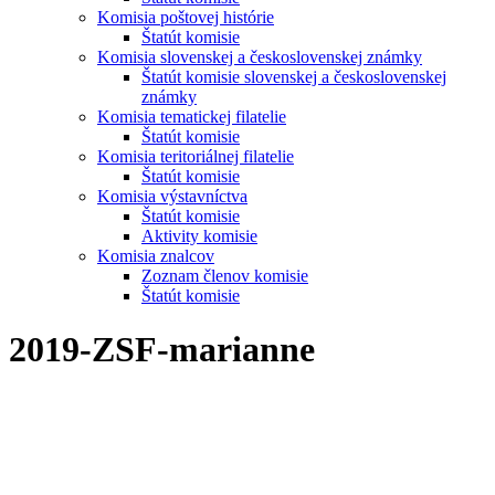
Komisia poštovej histórie
Štatút komisie
Komisia slovenskej a československej známky
Štatút komisie slovenskej a československej
známky
Komisia tematickej filatelie
Štatút komisie
Komisia teritoriálnej filatelie
Štatút komisie
Komisia výstavníctva
Štatút komisie
Aktivity komisie
Komisia znalcov
Zoznam členov komisie
Štatút komisie
2019-ZSF-marianne