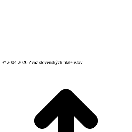
© 2004-2026 Zväz slovenských filatelistov
t
T