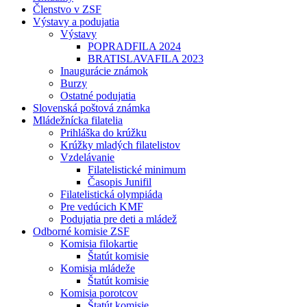
Členstvo v ZSF
Výstavy a podujatia
Výstavy
POPRADFILA 2024
BRATISLAVAFILA 2023
Inaugurácie známok
Burzy
Ostatné podujatia
Slovenská poštová známka
Mládežnícka filatelia
Prihláška do krúžku
Krúžky mladých filatelistov
Vzdelávanie
Filatelistické minimum
Časopis Junifil
Filatelistická olympiáda
Pre vedúcich KMF
Podujatia pre deti a mládež
Odborné komisie ZSF
Komisia filokartie
Štatút komisie
Komisia mládeže
Štatút komisie
Komisia porotcov
Štatút komisie