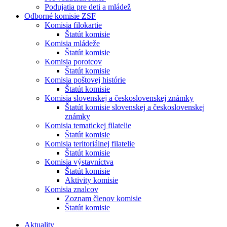
Podujatia pre deti a mládež
Odborné komisie ZSF
Komisia filokartie
Štatút komisie
Komisia mládeže
Štatút komisie
Komisia porotcov
Štatút komisie
Komisia poštovej histórie
Štatút komisie
Komisia slovenskej a československej známky
Štatút komisie slovenskej a československej
známky
Komisia tematickej filatelie
Štatút komisie
Komisia teritoriálnej filatelie
Štatút komisie
Komisia výstavníctva
Štatút komisie
Aktivity komisie
Komisia znalcov
Zoznam členov komisie
Štatút komisie
Aktuality