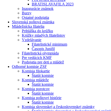
BRATISLAVAFILA 2023
Inaugurácie známok
Burzy
Ostatné podujatia
Slovenská poštová známka
Mládežnícka filatelia
Prihláška do krúžku
Krúžky mladých filatelistov
Vzdelávanie
Filatelistické minimum
Časopis Junifil
Filatelistická olympiáda
Pre vedúcich KMF
Podujatia pre deti a mládež
Odborné komisie ZSF
Komisia filokartie
Štatút komisie
Komisia mládeže
Štatút komisie
Komisia porotcov
Štatút komisie
Komisia poštovej histórie
Štatút komisie
Komisia slovenskej a československej známky