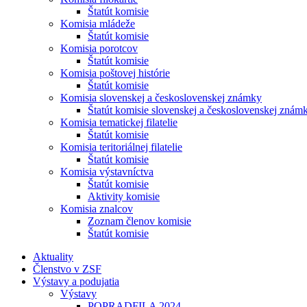
Štatút komisie
Komisia mládeže
Štatút komisie
Komisia porotcov
Štatút komisie
Komisia poštovej histórie
Štatút komisie
Komisia slovenskej a československej známky
Štatút komisie slovenskej a československej znám
Komisia tematickej filatelie
Štatút komisie
Komisia teritoriálnej filatelie
Štatút komisie
Komisia výstavníctva
Štatút komisie
Aktivity komisie
Komisia znalcov
Zoznam členov komisie
Štatút komisie
Aktuality
Členstvo v ZSF
Výstavy a podujatia
Výstavy
POPRADFILA 2024