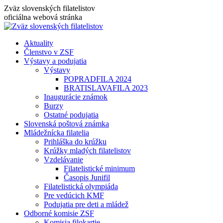
Skip
Zväz slovenských filatelistov
to
oficiálna webová stránka
content
Aktuality
Členstvo v ZSF
Výstavy a podujatia
Výstavy
POPRADFILA 2024
BRATISLAVAFILA 2023
Inaugurácie známok
Burzy
Ostatné podujatia
Slovenská poštová známka
Mládežnícka filatelia
Prihláška do krúžku
Krúžky mladých filatelistov
Vzdelávanie
Filatelistické minimum
Časopis Junifil
Filatelistická olympiáda
Pre vedúcich KMF
Podujatia pre deti a mládež
Odborné komisie ZSF
Komisia filokartie