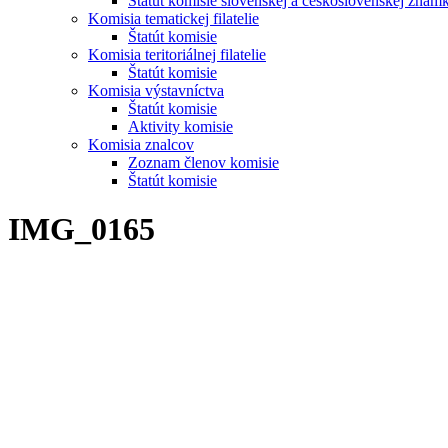
Štatút komisie slovenskej a československej znám
Komisia tematickej filatelie
Štatút komisie
Komisia teritoriálnej filatelie
Štatút komisie
Komisia výstavníctva
Štatút komisie
Aktivity komisie
Komisia znalcov
Zoznam členov komisie
Štatút komisie
IMG_0165