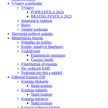
Výstavy a podujatia
Výstavy
POPRADFILA 2024
BRATISLAVAFILA 2023
Inaugurácie známok
Burzy
Ostatné podujatia
Slovenská poštová známka
Mládežnícka filatelia
Prihláška do krúžku
Krúžky mladých filatelistov
Vzdelávanie
Filatelistické minimum
Časopis Junifil
Filatelistická olympiáda
Pre vedúcich KMF
Podujatia pre deti a mládež
Odborné komisie ZSF
Komisia filokartie
Štatút komisie
Komisia mládeže
Štatút komisie
Komisia porotcov
Štatút komisie
Komisia poštovej histórie