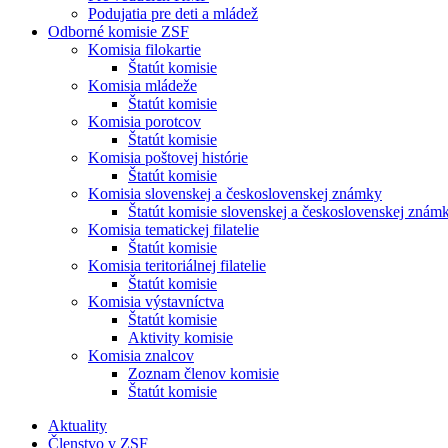
Podujatia pre deti a mládež
Odborné komisie ZSF
Komisia filokartie
Štatút komisie
Komisia mládeže
Štatút komisie
Komisia porotcov
Štatút komisie
Komisia poštovej histórie
Štatút komisie
Komisia slovenskej a československej známky
Štatút komisie slovenskej a československej znám
Komisia tematickej filatelie
Štatút komisie
Komisia teritoriálnej filatelie
Štatút komisie
Komisia výstavníctva
Štatút komisie
Aktivity komisie
Komisia znalcov
Zoznam členov komisie
Štatút komisie
Aktuality
Členstvo v ZSF