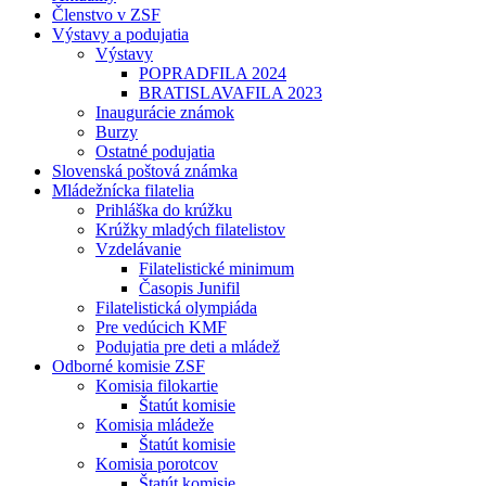
Členstvo v ZSF
Výstavy a podujatia
Výstavy
POPRADFILA 2024
BRATISLAVAFILA 2023
Inaugurácie známok
Burzy
Ostatné podujatia
Slovenská poštová známka
Mládežnícka filatelia
Prihláška do krúžku
Krúžky mladých filatelistov
Vzdelávanie
Filatelistické minimum
Časopis Junifil
Filatelistická olympiáda
Pre vedúcich KMF
Podujatia pre deti a mládež
Odborné komisie ZSF
Komisia filokartie
Štatút komisie
Komisia mládeže
Štatút komisie
Komisia porotcov
Štatút komisie