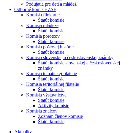
Podujatia pre deti a mládež
Odborné komisie ZSF
Komisia filokartie
Štatút komisie
Komisia mládeže
Štatút komisie
Komisia porotcov
Štatút komisie
Komisia poštovej histórie
Štatút komisie
Komisia slovenskej a československej známky
Štatút komisie slovenskej a československej
známky
Komisia tematickej filatelie
Štatút komisie
Komisia teritoriálnej filatelie
Štatút komisie
Komisia výstavníctva
Štatút komisie
Aktivity komisie
Komisia znalcov
Zoznam členov komisie
Štatút komisie
Aktuality