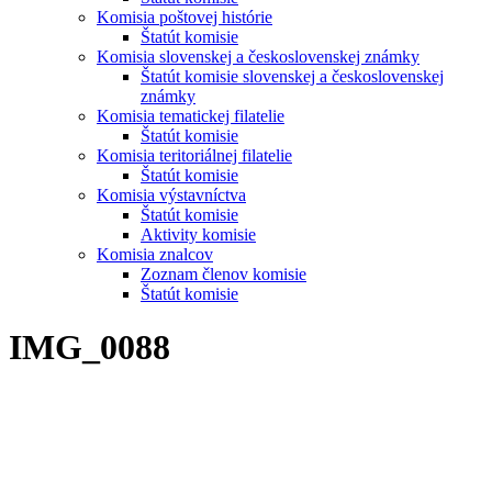
Komisia poštovej histórie
Štatút komisie
Komisia slovenskej a československej známky
Štatút komisie slovenskej a československej
známky
Komisia tematickej filatelie
Štatút komisie
Komisia teritoriálnej filatelie
Štatút komisie
Komisia výstavníctva
Štatút komisie
Aktivity komisie
Komisia znalcov
Zoznam členov komisie
Štatút komisie
IMG_0088