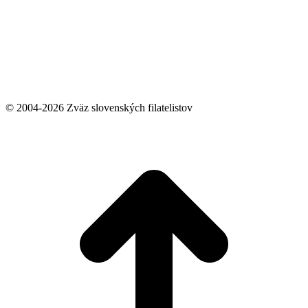
© 2004-2026 Zväz slovenských filatelistov
t
T