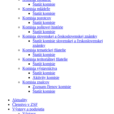
Štatút komisie
Komisia mládeže
Štatút komisie
Komisia porotcov
Štatút komisie
Komisia poštovej histórie
Štatút komisie
Komisia slovenskej a československej známky
Štatút komisie slovenskej a československej
známky
Komisia tematickej filatelie
Štatút komisie
Komisia teritoriálnej filatelie
Štatút komisie
Komisia výstavníctva
Štatút komisie
Aktivity komisie
Komisia znalcov
Zoznam členov komisie
Štatút komisie
Aktuality
Členstvo v ZSF
Výstavy a podujatia
Výstavy