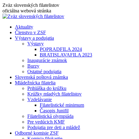
Skip
Zväz slovenských filatelistov
to
oficiálna webová stránka
content
Aktuality
Členstvo v ZSF
Výstavy a podujatia
Výstavy
POPRADFILA 2024
BRATISLAVAFILA 2023
Inaugurácie známok
Burzy
Ostatné podujatia
Slovenská poštová známka
Mládežnícka filatelia
Prihláška do krúžku
Krúžky mladých filatelistov
Vzdelávanie
Filatelistické minimum
Časopis Junifil
Filatelistická olympiáda
Pre vedúcich KMF
Podujatia pre deti a mládež
Odborné komisie ZSF
Komisia filokartie