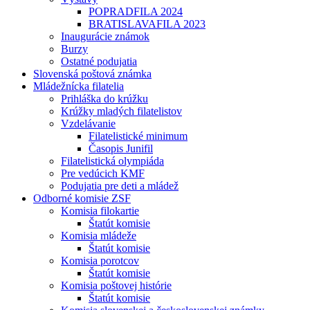
POPRADFILA 2024
BRATISLAVAFILA 2023
Inaugurácie známok
Burzy
Ostatné podujatia
Slovenská poštová známka
Mládežnícka filatelia
Prihláška do krúžku
Krúžky mladých filatelistov
Vzdelávanie
Filatelistické minimum
Časopis Junifil
Filatelistická olympiáda
Pre vedúcich KMF
Podujatia pre deti a mládež
Odborné komisie ZSF
Komisia filokartie
Štatút komisie
Komisia mládeže
Štatút komisie
Komisia porotcov
Štatút komisie
Komisia poštovej histórie
Štatút komisie