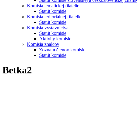
Štatút komisie slovenskej a československej znám
Komisia tematickej filatelie
Štatút komisie
Komisia teritoriálnej filatelie
Štatút komisie
Komisia výstavníctva
Štatút komisie
Aktivity komisie
Komisia znalcov
Zoznam členov komisie
Štatút komisie
Betka2