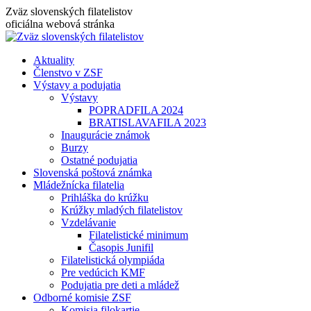
Skip
Zväz slovenských filatelistov
to
oficiálna webová stránka
content
Aktuality
Členstvo v ZSF
Výstavy a podujatia
Výstavy
POPRADFILA 2024
BRATISLAVAFILA 2023
Inaugurácie známok
Burzy
Ostatné podujatia
Slovenská poštová známka
Mládežnícka filatelia
Prihláška do krúžku
Krúžky mladých filatelistov
Vzdelávanie
Filatelistické minimum
Časopis Junifil
Filatelistická olympiáda
Pre vedúcich KMF
Podujatia pre deti a mládež
Odborné komisie ZSF
Komisia filokartie