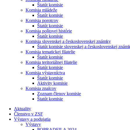
Štatút komisie
Komisia mládeže
Štatút komisie
Komisia porotcov
Štatút komisie
Komisia poštovej histórie
Štatút komisie
Komisia slovenskej a československej známky
Štatút komisie slovenskej a československej znám
Komisia tematickej filatelie
Štatút komisie
Komisia teritoriálnej filatelie
Štatút komisie
Komisia výstavníctva
Štatút komisie
Aktivity komisie
Komisia znalcov
Zoznam členov komisie
Štatút komisie
Aktuality
Členstvo v ZSF
Výstavy a podujatia
Výstavy
POPRADFILA 2024