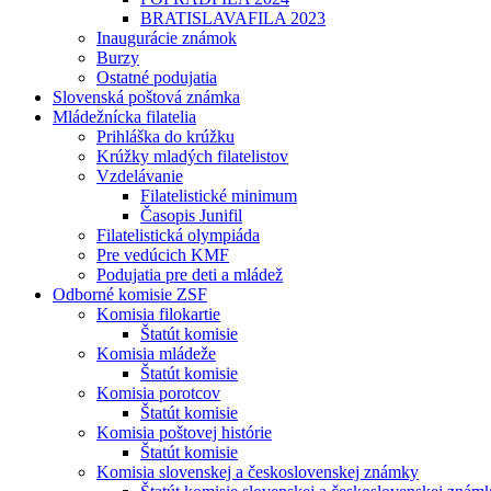
BRATISLAVAFILA 2023
Inaugurácie známok
Burzy
Ostatné podujatia
Slovenská poštová známka
Mládežnícka filatelia
Prihláška do krúžku
Krúžky mladých filatelistov
Vzdelávanie
Filatelistické minimum
Časopis Junifil
Filatelistická olympiáda
Pre vedúcich KMF
Podujatia pre deti a mládež
Odborné komisie ZSF
Komisia filokartie
Štatút komisie
Komisia mládeže
Štatút komisie
Komisia porotcov
Štatút komisie
Komisia poštovej histórie
Štatút komisie
Komisia slovenskej a československej známky