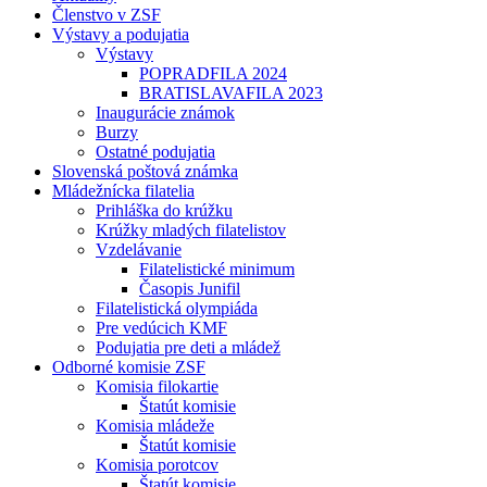
Členstvo v ZSF
Výstavy a podujatia
Výstavy
POPRADFILA 2024
BRATISLAVAFILA 2023
Inaugurácie známok
Burzy
Ostatné podujatia
Slovenská poštová známka
Mládežnícka filatelia
Prihláška do krúžku
Krúžky mladých filatelistov
Vzdelávanie
Filatelistické minimum
Časopis Junifil
Filatelistická olympiáda
Pre vedúcich KMF
Podujatia pre deti a mládež
Odborné komisie ZSF
Komisia filokartie
Štatút komisie
Komisia mládeže
Štatút komisie
Komisia porotcov
Štatút komisie