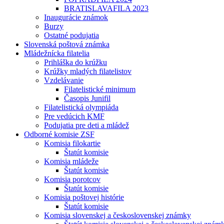
BRATISLAVAFILA 2023
Inaugurácie známok
Burzy
Ostatné podujatia
Slovenská poštová známka
Mládežnícka filatelia
Prihláška do krúžku
Krúžky mladých filatelistov
Vzdelávanie
Filatelistické minimum
Časopis Junifil
Filatelistická olympiáda
Pre vedúcich KMF
Podujatia pre deti a mládež
Odborné komisie ZSF
Komisia filokartie
Štatút komisie
Komisia mládeže
Štatút komisie
Komisia porotcov
Štatút komisie
Komisia poštovej histórie
Štatút komisie
Komisia slovenskej a československej známky