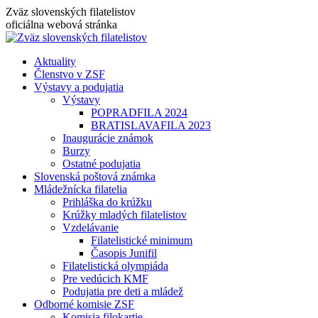
Skip
Zväz slovenských filatelistov
to
oficiálna webová stránka
content
Aktuality
Členstvo v ZSF
Výstavy a podujatia
Výstavy
POPRADFILA 2024
BRATISLAVAFILA 2023
Inaugurácie známok
Burzy
Ostatné podujatia
Slovenská poštová známka
Mládežnícka filatelia
Prihláška do krúžku
Krúžky mladých filatelistov
Vzdelávanie
Filatelistické minimum
Časopis Junifil
Filatelistická olympiáda
Pre vedúcich KMF
Podujatia pre deti a mládež
Odborné komisie ZSF
Komisia filokartie