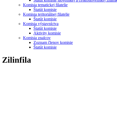
Štatút komisie slovenskej a československej znám
Komisia tematickej filatelie
Štatút komisie
Komisia teritoriálnej filatelie
Štatút komisie
Komisia výstavníctva
Štatút komisie
Aktivity komisie
Komisia znalcov
Zoznam členov komisie
Štatút komisie
Zilinfila