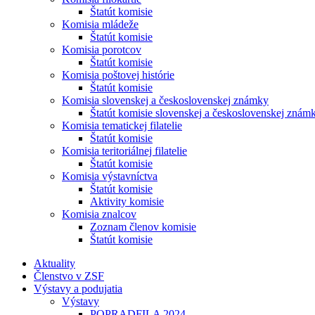
Štatút komisie
Komisia mládeže
Štatút komisie
Komisia porotcov
Štatút komisie
Komisia poštovej histórie
Štatút komisie
Komisia slovenskej a československej známky
Štatút komisie slovenskej a československej znám
Komisia tematickej filatelie
Štatút komisie
Komisia teritoriálnej filatelie
Štatút komisie
Komisia výstavníctva
Štatút komisie
Aktivity komisie
Komisia znalcov
Zoznam členov komisie
Štatút komisie
Aktuality
Členstvo v ZSF
Výstavy a podujatia
Výstavy
POPRADFILA 2024