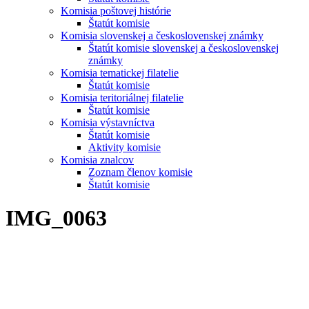
Komisia poštovej histórie
Štatút komisie
Komisia slovenskej a československej známky
Štatút komisie slovenskej a československej
známky
Komisia tematickej filatelie
Štatút komisie
Komisia teritoriálnej filatelie
Štatút komisie
Komisia výstavníctva
Štatút komisie
Aktivity komisie
Komisia znalcov
Zoznam členov komisie
Štatút komisie
IMG_0063