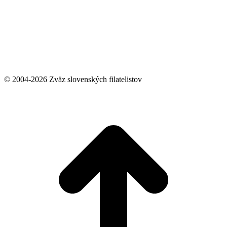
© 2004-2026 Zväz slovenských filatelistov
t
T