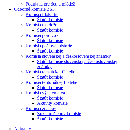
Podujatia pre deti a mládež
Odborné komisie ZSF
Komisia filokartie
Štatút komisie
Komisia mládeže
Štatút komisie
Komisia porotcov
Štatút komisie
Komisia poštovej histórie
Štatút komisie
Komisia slovenskej a československej známky
Štatút komisie slovenskej a československej
známky
Komisia tematickej filatelie
Štatút komisie
Komisia teritoriálnej filatelie
Štatút komisie
Komisia výstavníctva
Štatút komisie
Aktivity komisie
Komisia znalcov
Zoznam členov komisie
Štatút komisie
Aktuality