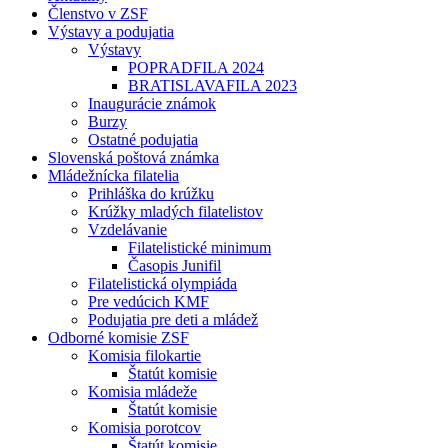
Členstvo v ZSF
Výstavy a podujatia
Výstavy
POPRADFILA 2024
BRATISLAVAFILA 2023
Inaugurácie známok
Burzy
Ostatné podujatia
Slovenská poštová známka
Mládežnícka filatelia
Prihláška do krúžku
Krúžky mladých filatelistov
Vzdelávanie
Filatelistické minimum
Časopis Junifil
Filatelistická olympiáda
Pre vedúcich KMF
Podujatia pre deti a mládež
Odborné komisie ZSF
Komisia filokartie
Štatút komisie
Komisia mládeže
Štatút komisie
Komisia porotcov
Štatút komisie