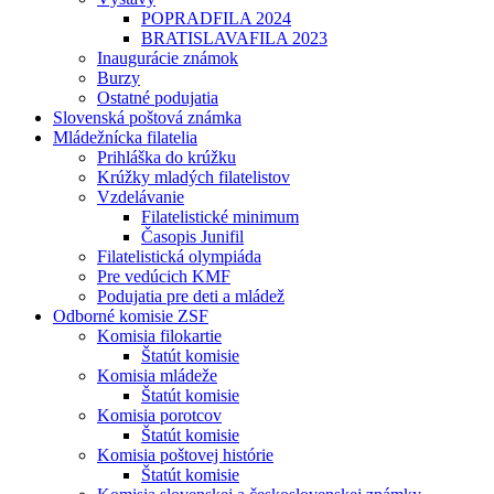
POPRADFILA 2024
BRATISLAVAFILA 2023
Inaugurácie známok
Burzy
Ostatné podujatia
Slovenská poštová známka
Mládežnícka filatelia
Prihláška do krúžku
Krúžky mladých filatelistov
Vzdelávanie
Filatelistické minimum
Časopis Junifil
Filatelistická olympiáda
Pre vedúcich KMF
Podujatia pre deti a mládež
Odborné komisie ZSF
Komisia filokartie
Štatút komisie
Komisia mládeže
Štatút komisie
Komisia porotcov
Štatút komisie
Komisia poštovej histórie
Štatút komisie