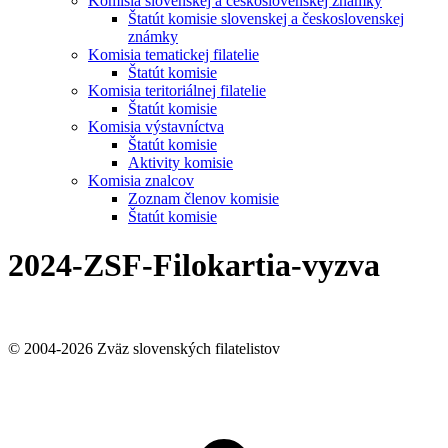
Komisia slovenskej a československej známky
Štatút komisie slovenskej a československej
známky
Komisia tematickej filatelie
Štatút komisie
Komisia teritoriálnej filatelie
Štatút komisie
Komisia výstavníctva
Štatút komisie
Aktivity komisie
Komisia znalcov
Zoznam členov komisie
Štatút komisie
2024-ZSF-Filokartia-vyzva
© 2004-2026 Zväz slovenských filatelistov
t
T