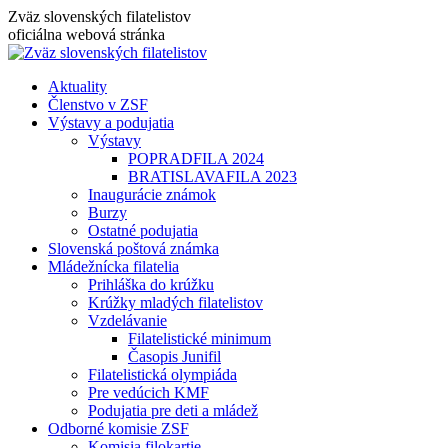
Skip
Zväz slovenských filatelistov
to
oficiálna webová stránka
content
Aktuality
Členstvo v ZSF
Výstavy a podujatia
Výstavy
POPRADFILA 2024
BRATISLAVAFILA 2023
Inaugurácie známok
Burzy
Ostatné podujatia
Slovenská poštová známka
Mládežnícka filatelia
Prihláška do krúžku
Krúžky mladých filatelistov
Vzdelávanie
Filatelistické minimum
Časopis Junifil
Filatelistická olympiáda
Pre vedúcich KMF
Podujatia pre deti a mládež
Odborné komisie ZSF
Komisia filokartie