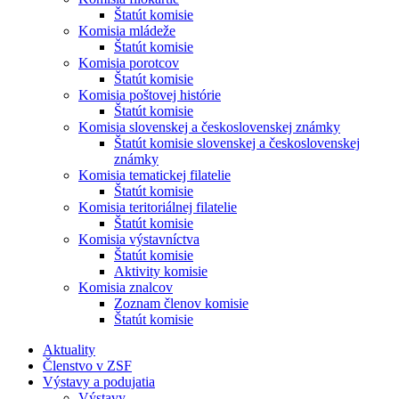
Štatút komisie
Komisia mládeže
Štatút komisie
Komisia porotcov
Štatút komisie
Komisia poštovej histórie
Štatút komisie
Komisia slovenskej a československej známky
Štatút komisie slovenskej a československej
známky
Komisia tematickej filatelie
Štatút komisie
Komisia teritoriálnej filatelie
Štatút komisie
Komisia výstavníctva
Štatút komisie
Aktivity komisie
Komisia znalcov
Zoznam členov komisie
Štatút komisie
Aktuality
Členstvo v ZSF
Výstavy a podujatia
Výstavy