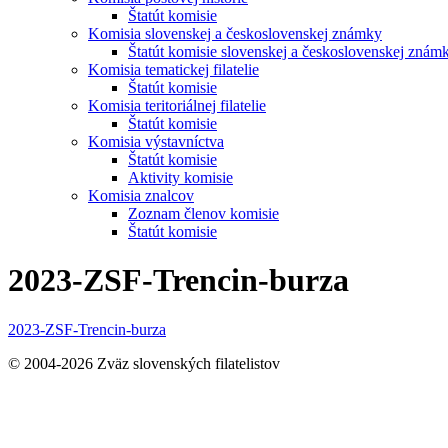
Štatút komisie
Komisia slovenskej a československej známky
Štatút komisie slovenskej a československej znám
Komisia tematickej filatelie
Štatút komisie
Komisia teritoriálnej filatelie
Štatút komisie
Komisia výstavníctva
Štatút komisie
Aktivity komisie
Komisia znalcov
Zoznam členov komisie
Štatút komisie
2023-ZSF-Trencin-burza
2023-ZSF-Trencin-burza
© 2004-2026 Zväz slovenských filatelistov