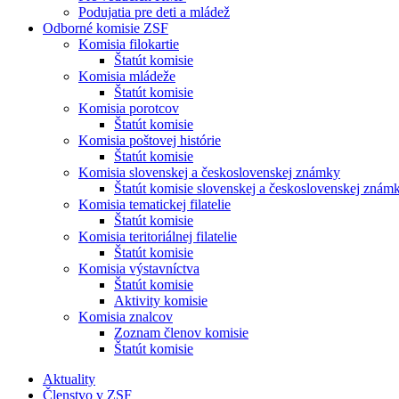
Podujatia pre deti a mládež
Odborné komisie ZSF
Komisia filokartie
Štatút komisie
Komisia mládeže
Štatút komisie
Komisia porotcov
Štatút komisie
Komisia poštovej histórie
Štatút komisie
Komisia slovenskej a československej známky
Štatút komisie slovenskej a československej znám
Komisia tematickej filatelie
Štatút komisie
Komisia teritoriálnej filatelie
Štatút komisie
Komisia výstavníctva
Štatút komisie
Aktivity komisie
Komisia znalcov
Zoznam členov komisie
Štatút komisie
Aktuality
Členstvo v ZSF