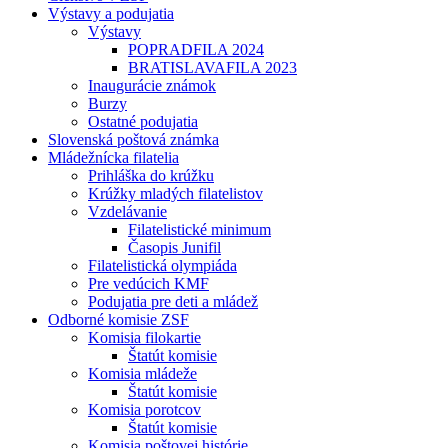
Výstavy a podujatia
Výstavy
POPRADFILA 2024
BRATISLAVAFILA 2023
Inaugurácie známok
Burzy
Ostatné podujatia
Slovenská poštová známka
Mládežnícka filatelia
Prihláška do krúžku
Krúžky mladých filatelistov
Vzdelávanie
Filatelistické minimum
Časopis Junifil
Filatelistická olympiáda
Pre vedúcich KMF
Podujatia pre deti a mládež
Odborné komisie ZSF
Komisia filokartie
Štatút komisie
Komisia mládeže
Štatút komisie
Komisia porotcov
Štatút komisie
Komisia poštovej histórie