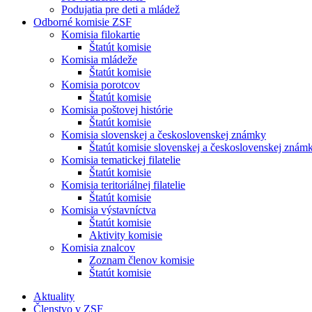
Podujatia pre deti a mládež
Odborné komisie ZSF
Komisia filokartie
Štatút komisie
Komisia mládeže
Štatút komisie
Komisia porotcov
Štatút komisie
Komisia poštovej histórie
Štatút komisie
Komisia slovenskej a československej známky
Štatút komisie slovenskej a československej znám
Komisia tematickej filatelie
Štatút komisie
Komisia teritoriálnej filatelie
Štatút komisie
Komisia výstavníctva
Štatút komisie
Aktivity komisie
Komisia znalcov
Zoznam členov komisie
Štatút komisie
Aktuality
Členstvo v ZSF