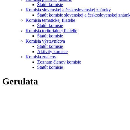
Štatút komisie
Komisia slovenskej a československej známky
Štatút komisie slovenskej a československej znám
Komisia tematickej filatelie
Štatút komisie
Komisia teritoriálnej filatelie
Štatút komisie
Komisia výstavníctva
Štatút komisie
Aktivity komisie
Komisia znalcov
Zoznam členov komisie
Štatút komisie
Gerulata