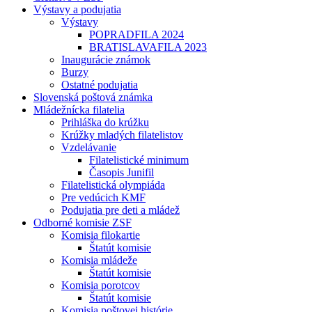
Výstavy a podujatia
Výstavy
POPRADFILA 2024
BRATISLAVAFILA 2023
Inaugurácie známok
Burzy
Ostatné podujatia
Slovenská poštová známka
Mládežnícka filatelia
Prihláška do krúžku
Krúžky mladých filatelistov
Vzdelávanie
Filatelistické minimum
Časopis Junifil
Filatelistická olympiáda
Pre vedúcich KMF
Podujatia pre deti a mládež
Odborné komisie ZSF
Komisia filokartie
Štatút komisie
Komisia mládeže
Štatút komisie
Komisia porotcov
Štatút komisie
Komisia poštovej histórie