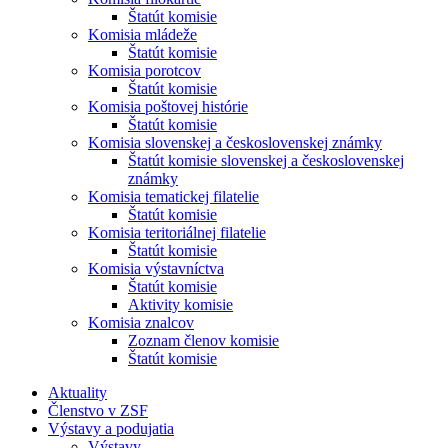
Štatút komisie
Komisia mládeže
Štatút komisie
Komisia porotcov
Štatút komisie
Komisia poštovej histórie
Štatút komisie
Komisia slovenskej a československej známky
Štatút komisie slovenskej a československej
známky
Komisia tematickej filatelie
Štatút komisie
Komisia teritoriálnej filatelie
Štatút komisie
Komisia výstavníctva
Štatút komisie
Aktivity komisie
Komisia znalcov
Zoznam členov komisie
Štatút komisie
Aktuality
Členstvo v ZSF
Výstavy a podujatia
Výstavy