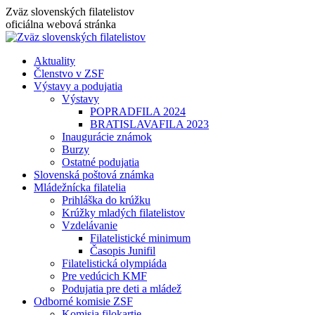
Skip
Zväz slovenských filatelistov
to
oficiálna webová stránka
content
Aktuality
Členstvo v ZSF
Výstavy a podujatia
Výstavy
POPRADFILA 2024
BRATISLAVAFILA 2023
Inaugurácie známok
Burzy
Ostatné podujatia
Slovenská poštová známka
Mládežnícka filatelia
Prihláška do krúžku
Krúžky mladých filatelistov
Vzdelávanie
Filatelistické minimum
Časopis Junifil
Filatelistická olympiáda
Pre vedúcich KMF
Podujatia pre deti a mládež
Odborné komisie ZSF
Komisia filokartie