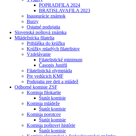
POPRADFILA 2024
BRATISLAVAFILA 2023
Inaugurácie známok
Burzy
Ostatné podujatia
Slovenská poštová známka
Mládežnícka filatelia
Prihláška do krúžku
Krúžky mladých filatelistov
Vzdelávanie
Filatelistické minimum
Časopis Junifil
Filatelistická olympiáda
Pre vedúcich KMF
Podujatia pre deti a mládež
Odborné komisie ZSF
Komisia filokartie
Štatút komisie
Komisia mládeže
Štatút komisie
Komisia porotcov
Štatút komisie
Komisia poštovej histórie
Štatút komisie