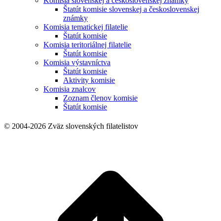
Komisia slovenskej a československej známky
Štatút komisie slovenskej a československej
známky
Komisia tematickej filatelie
Štatút komisie
Komisia teritoriálnej filatelie
Štatút komisie
Komisia výstavníctva
Štatút komisie
Aktivity komisie
Komisia znalcov
Zoznam členov komisie
Štatút komisie
© 2004-2026 Zväz slovenských filatelistov
t
T