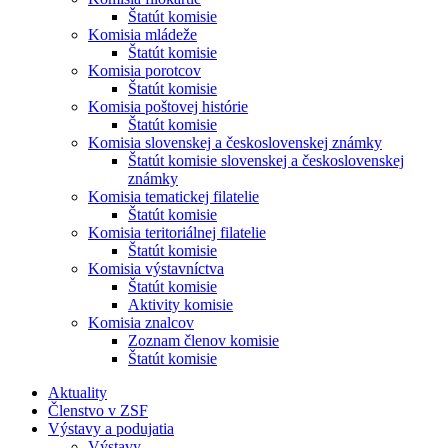
Štatút komisie
Komisia mládeže
Štatút komisie
Komisia porotcov
Štatút komisie
Komisia poštovej histórie
Štatút komisie
Komisia slovenskej a československej známky
Štatút komisie slovenskej a československej
známky
Komisia tematickej filatelie
Štatút komisie
Komisia teritoriálnej filatelie
Štatút komisie
Komisia výstavníctva
Štatút komisie
Aktivity komisie
Komisia znalcov
Zoznam členov komisie
Štatút komisie
Aktuality
Členstvo v ZSF
Výstavy a podujatia
Výstavy