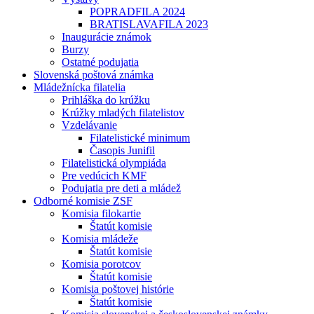
POPRADFILA 2024
BRATISLAVAFILA 2023
Inaugurácie známok
Burzy
Ostatné podujatia
Slovenská poštová známka
Mládežnícka filatelia
Prihláška do krúžku
Krúžky mladých filatelistov
Vzdelávanie
Filatelistické minimum
Časopis Junifil
Filatelistická olympiáda
Pre vedúcich KMF
Podujatia pre deti a mládež
Odborné komisie ZSF
Komisia filokartie
Štatút komisie
Komisia mládeže
Štatút komisie
Komisia porotcov
Štatút komisie
Komisia poštovej histórie
Štatút komisie