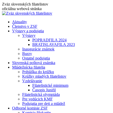
Skip
Zväz slovenských filatelistov
to
oficiálna webová stránka
content
Aktuality
Členstvo v ZSF
Výstavy a podujatia
Výstavy
POPRADFILA 2024
BRATISLAVAFILA 2023
Inaugurácie známok
Burzy
Ostatné podujatia
Slovenská poštová známka
Mládežnícka filatelia
Prihláška do krúžku
Krúžky mladých filatelistov
Vzdelávanie
Filatelistické minimum
Časopis Junifil
Filatelistická olympiáda
Pre vedúcich KMF
Podujatia pre deti a mládež
Odborné komisie ZSF
Komisia filokartie