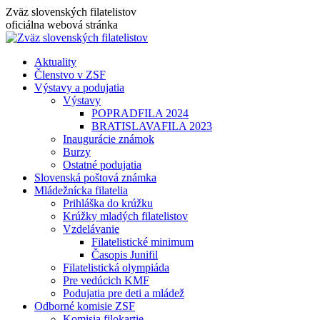
Skip
Zväz slovenských filatelistov
to
oficiálna webová stránka
content
Aktuality
Členstvo v ZSF
Výstavy a podujatia
Výstavy
POPRADFILA 2024
BRATISLAVAFILA 2023
Inaugurácie známok
Burzy
Ostatné podujatia
Slovenská poštová známka
Mládežnícka filatelia
Prihláška do krúžku
Krúžky mladých filatelistov
Vzdelávanie
Filatelistické minimum
Časopis Junifil
Filatelistická olympiáda
Pre vedúcich KMF
Podujatia pre deti a mládež
Odborné komisie ZSF
Komisia filokartie